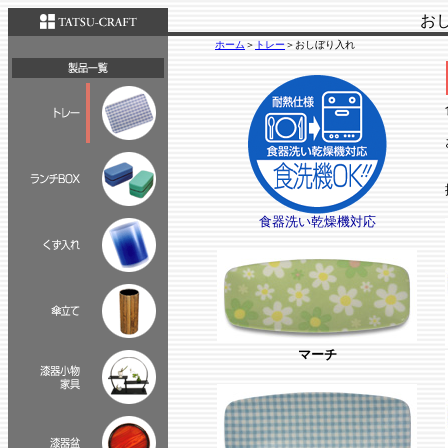
お
ホーム
＞
トレー
＞おしぼり入れ
食器洗い乾燥機対応
マーチ