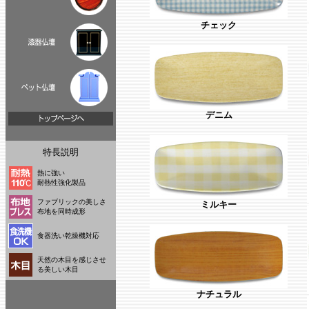
チェック
デニム
特長説明
熱に強い
耐熱性強化製品
ファブリックの美しさ
ミルキー
布地を同時成形
食器洗い乾燥機対応
天然の木目を感じさせ
る美しい木目
ナチュラル