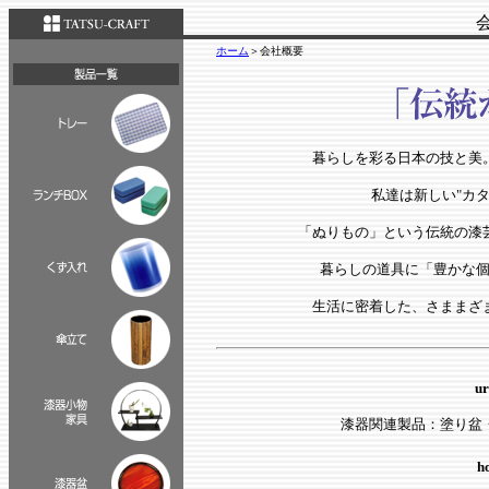
ホーム
＞会社概要
暮らしを彩る日本の技と美
私達は新しい"カ
「ぬりもの」という伝統の漆
暮らしの道具に「豊かな
生活に密着した、さままざ
ur
漆器関連製品：塗り盆
h