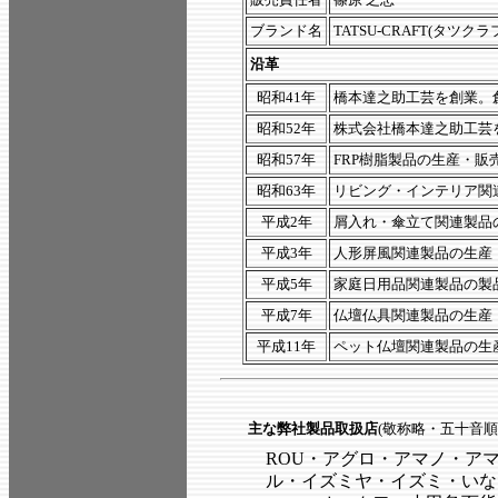
ブランド名
TATSU-CRAFT(タツクラ
沿革
昭和41年
橋本達之助工芸を創業。
昭和52年
株式会社橋本達之助工芸
昭和57年
FRP樹脂製品の生産・販
昭和63年
リビング・インテリア関
平成2年
屑入れ・傘立て関連製品
平成3年
人形屏風関連製品の生産
平成5年
家庭日用品関連製品の製
平成7年
仏壇仏具関連製品の生産
平成11年
ペット仏壇関連製品の生
主な弊社製品取扱店
(敬称略・五十音
ROU・アグロ・アマノ・ア
ル・イズミヤ・イズミ・いな